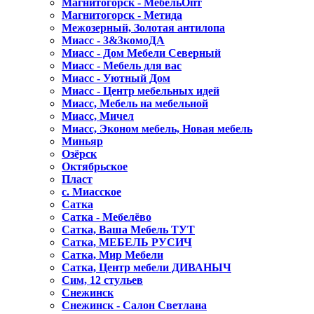
Магнитогорск - МебельОпт
Магнитогорск - Метида
Межозерный, Золотая антилопа
Миасс - 3&3комоДА
Миасс - Дом Мебели Северный
Миасс - Мебель для вас
Миасс - Уютный Дом
Миасс - Центр мебельных идей
Миасс, Мебель на мебельной
Миасс, Мичел
Миасс, Эконом мебель, Новая мебель
Миньяр
Озёрск
Октябрьское
Пласт
с. Миасское
Сатка
Сатка - Мебелёво
Сатка, Ваша Мебель ТУТ
Сатка, МЕБЕЛЬ РУСИЧ
Сатка, Мир Мебели
Сатка, Центр мебели ДИВАНЫЧ
Сим, 12 стульев
Снежинск
Снежинск - Салон Светлана