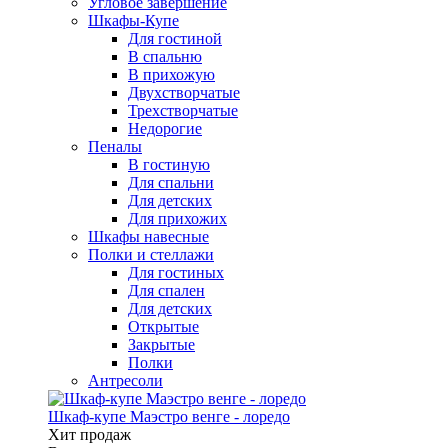
Угловое завершение
Шкафы-Купе
Для гостиной
В спальню
В прихожую
Двухстворчатые
Трехстворчатые
Недорогие
Пеналы
В гостиную
Для спальни
Для детских
Для прихожих
Шкафы навесные
Полки и стеллажи
Для гостиных
Для спален
Для детских
Открытые
Закрытые
Полки
Антресоли
Шкаф-купе Маэстро венге - лоредо
Хит продаж