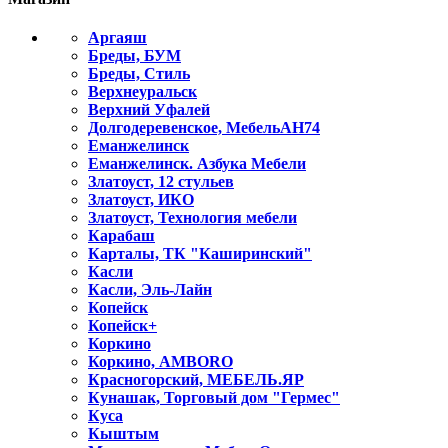
Аргаяш
Бреды, БУМ
Бреды, Стиль
Верхнеуральск
Верхний Уфалей
Долгодеревенское, МебельАН74
Еманжелинск
Еманжелинск. Азбука Мебели
Златоуст, 12 стульев
Златоуст, ИКО
Златоуст, Технология мебели
Карабаш
Карталы, ТК "Каширинский"
Касли
Касли, Эль-Лайн
Копейск
Копейск+
Коркино
Коркино, AMBORO
Красногорский, МЕБЕЛЬ.ЯР
Кунашак, Торговый дом "Гермес"
Куса
Кыштым