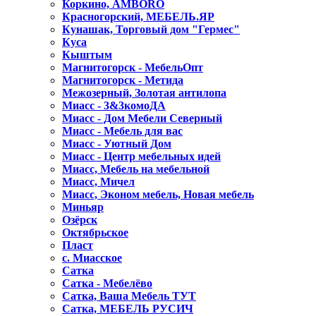
Коркино, AMBORO
Красногорский, МЕБЕЛЬ.ЯР
Кунашак, Торговый дом "Гермес"
Куса
Кыштым
Магнитогорск - МебельОпт
Магнитогорск - Метида
Межозерный, Золотая антилопа
Миасс - 3&3комоДА
Миасс - Дом Мебели Северный
Миасс - Мебель для вас
Миасс - Уютный Дом
Миасс - Центр мебельных идей
Миасс, Мебель на мебельной
Миасс, Мичел
Миасс, Эконом мебель, Новая мебель
Миньяр
Озёрск
Октябрьское
Пласт
с. Миасское
Сатка
Сатка - Мебелёво
Сатка, Ваша Мебель ТУТ
Сатка, МЕБЕЛЬ РУСИЧ