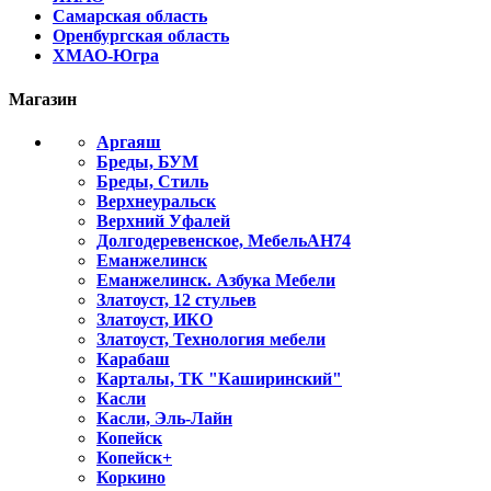
Самарская область
Оренбургская область
ХМАО-Югра
Магазин
Аргаяш
Бреды, БУМ
Бреды, Стиль
Верхнеуральск
Верхний Уфалей
Долгодеревенское, МебельАН74
Еманжелинск
Еманжелинск. Азбука Мебели
Златоуст, 12 стульев
Златоуст, ИКО
Златоуст, Технология мебели
Карабаш
Карталы, ТК "Каширинский"
Касли
Касли, Эль-Лайн
Копейск
Копейск+
Коркино