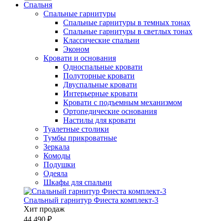
Спальня
Спальные гарнитуры
Спальные гарнитуры в темных тонах
Спальные гарнитуры в светлых тонах
Классические спальни
Эконом
Кровати и основания
Односпальные кровати
Полуторные кровати
Двуспальные кровати
Интерьерные кровати
Кровати с подъемным механизмом
Ортопедические основания
Настилы для кровати
Туалетные столики
Тумбы прикроватные
Зеркала
Комоды
Подушки
Одеяла
Шкафы для спальни
Спальный гарнитур Фиеста комплект-3
Хит продаж
44 490 ₽